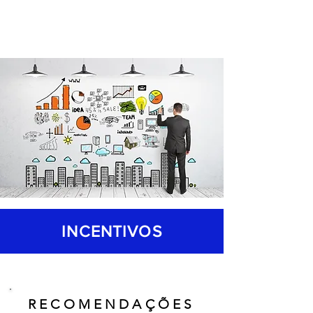
INCENTIVOS
R E C O M E N D A Ç Õ E S