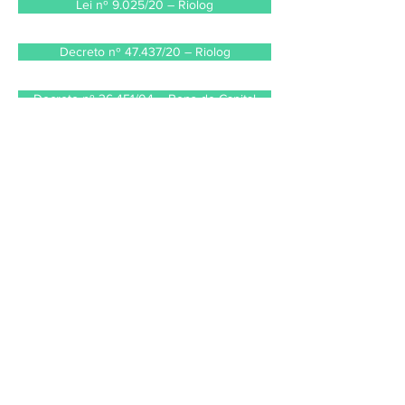
Lei nº 9.025/20 – Riolog
Decreto nº 47.437/20 – Riolog
Decreto nº 36.451/04 – Bens de Capital
Decreto nº 44.945/14 – Produtos Cárneos
Decreto nº 35.418/04- Cosmético
Decreto 36.279/04 – Rioferroviário
Decreto nº 36.376/04 – Rioescolar
Decreto nº 36.448/04 – Setor Óptico
Decreto nº 36.449/04 – E-commerce