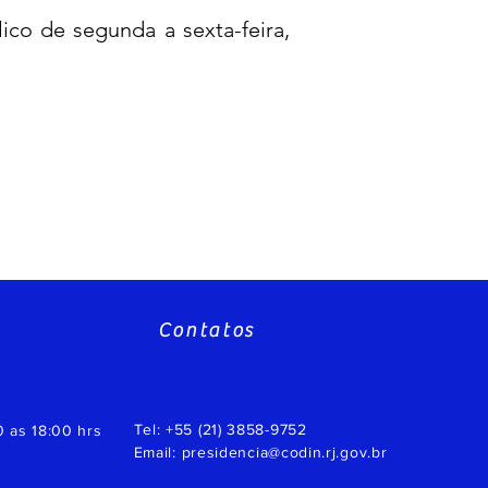
co de segunda a sexta-feira,
Contatos
Tel: +55 (21) 3858-9752
0 as 18:00 hrs
Email:
presidencia@codin.rj.gov.br