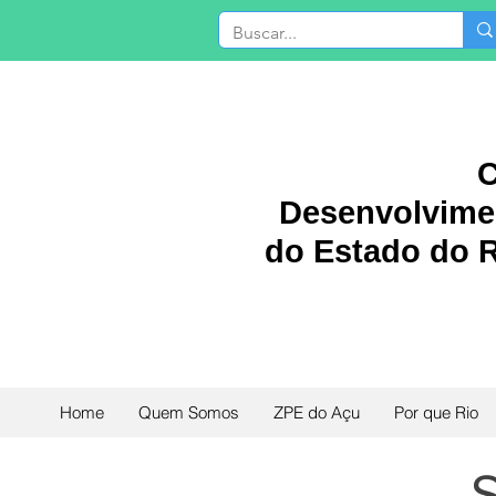
C
Desenvolvimen
do Estado do R
Home
Quem Somos
ZPE do Açu
Por que Rio
S