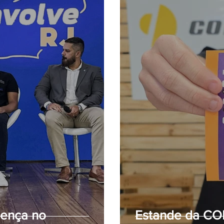
ença no
Estande da CO