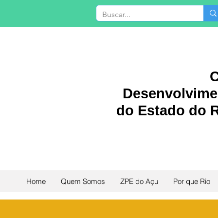
C
Desenvolvimen
do Estado do R
Home
Quem Somos
ZPE do Açu
Por que Rio