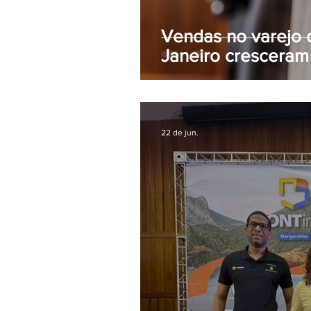
Vendas no varejo 
Janeiro cresceram 
22 de jun.