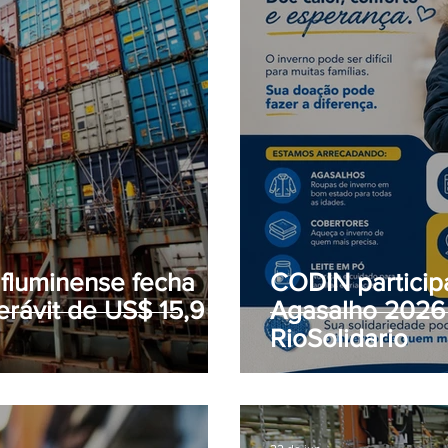
 fluminense fecha
CODIN partici
rávit de US$ 15,9
Agasalho 2026
RioSolidario