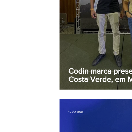
Codin marca prese
Costa Verde, em 
17 de mar.