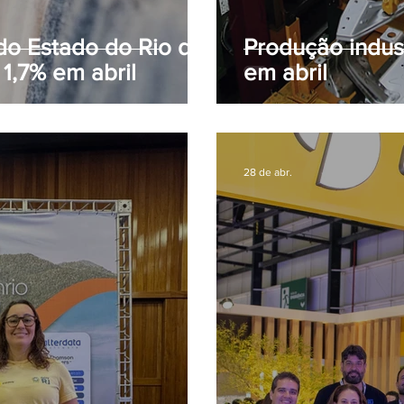
do Estado do Rio de
Produção indus
1,7% em abril
em abril
28 de abr.