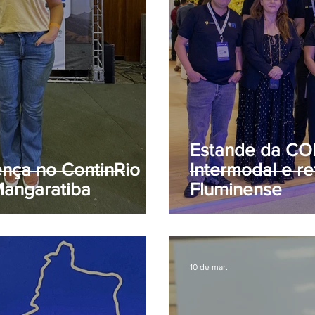
Estande da CO
nça no ContinRio
Intermodal e r
Mangaratiba
Fluminense
10 de mar.